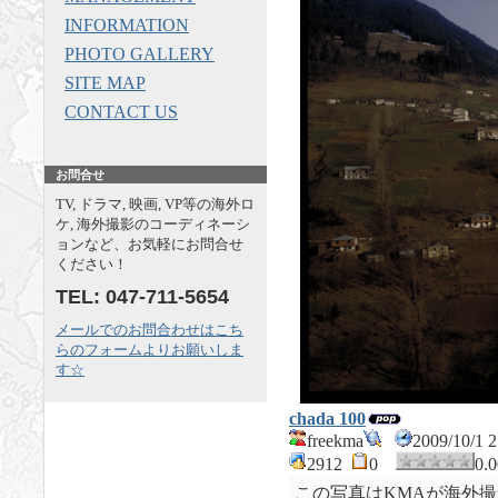
INFORMATION
PHOTO GALLERY
SITE MAP
CONTACT US
お問合せ
TV, ドラマ, 映画, VP等の海外ロ
ケ, 海外撮影のコーディネーシ
ョンなど、お気軽にお問合せ
ください！
TEL: 047-711-5654
メールでのお問合わせはこち
らのフォームよりお願いしま
す☆
chada 100
freekma
2009/10/1
2912
0
0.
この写真はKMAが海外撮影