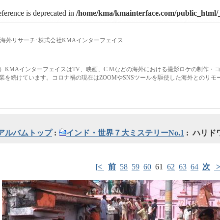
eference is deprecated in
/home/kma/kmainterface.com/public_html/_
海外リサーチ: 株式会社KMAインターフェイス
）KMAインターフェイスはTV、映画、C Mなどの海外における撮影ロケの制作・
業を続けています。コロナ禍の現在はZOOMやSNSツールを駆使した海外とのリ
アルバムトップ
:
インド・世界７大ミステリーNo.1
: ハリド
[<
前
58
59
60
61
62
63
64
次
>