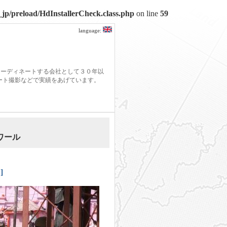
jp/preload/HdInstallerCheck.class.php
on line
59
language:
コーディネートする会社として３０年以
モート撮影などで実績をあげています。
ワール
]