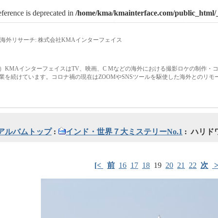
eference is deprecated in
/home/kma/kmainterface.com/public_html/_
海外リサーチ: 株式会社KMAインターフェイス
）KMAインターフェイスはTV、映画、C Mなどの海外における撮影ロケの制作・
業を続けています。コロナ禍の現在はZOOMやSNSツールを駆使した海外とのリ
アルバムトップ
:
インド・世界７大ミステリーNo.1
: ハリド
[<
前
16
17
18
19
20
21
22
次
>