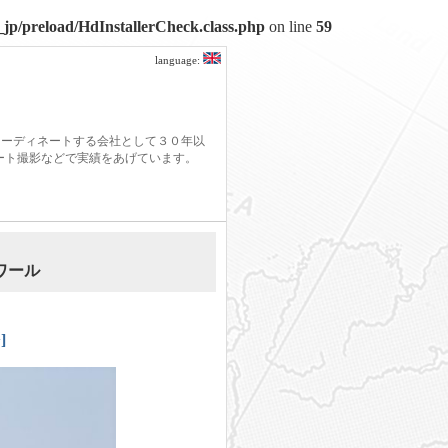
jp/preload/HdInstallerCheck.class.php
on line
59
language:
コーディネートする会社として３０年以
モート撮影などで実績をあげています。
ワール
]