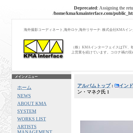
Deprecated
: Assigning the ret
/home/kma/kmainterface.com/public_htm
海外撮影コーディネート,海外ロケ,海外リサーチ: 株式会社KMAイ
（株）KMAインターフェイスはTV、
上営業を続けています。コロナ禍の現
メインメニュー
アルバムトップ
:
インド
ホーム
ン・マネク氏 1
NEWS
ABOUT KMA
SYSTEM
WORKS LIST
ARTISTS
MANAGEMENT