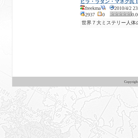
ヒラ・ラタン・マネク氏 1
freekma
2010/4/2 
2937
0
0.
世界７大ミステリー人体
Copyrig