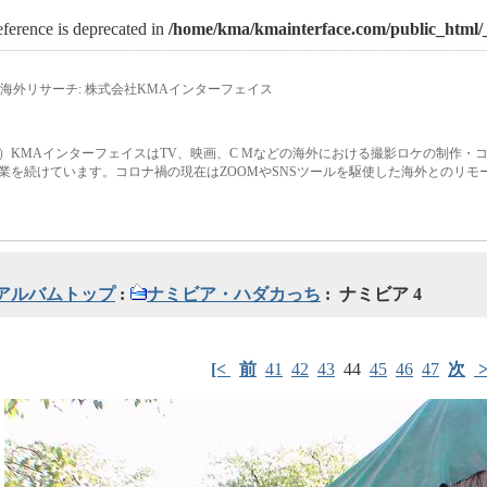
eference is deprecated in
/home/kma/kmainterface.com/public_html/_
海外リサーチ: 株式会社KMAインターフェイス
）KMAインターフェイスはTV、映画、C Mなどの海外における撮影ロケの制作・
業を続けています。コロナ禍の現在はZOOMやSNSツールを駆使した海外とのリ
アルバムトップ
:
ナミビア・ハダカっち
: ナミビア 4
[<
前
41
42
43
44
45
46
47
次
>