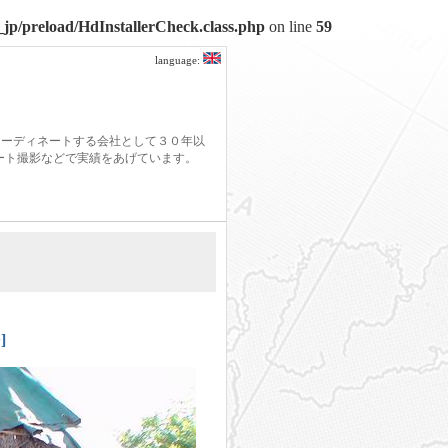
jp/preload/HdInstallerCheck.class.php
on line
59
language:
コーディネートする会社として３０年以
モート撮影などで実績をあげています。
]