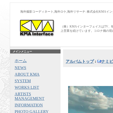
海外撮影コーディネート,海外ロケ,海外リサーチ: 株式会社KMAイ
（株）KMAインターフェイスはTV、
上営業を続けています。コロナ禍の現
メインメニュー
ホーム
アルバムトップ
:
ナミ
NEWS
ABOUT KMA
SYSTEM
WORKS LIST
ARTISTS
MANAGEMENT
INFORMATION
PHOTO GALLERY