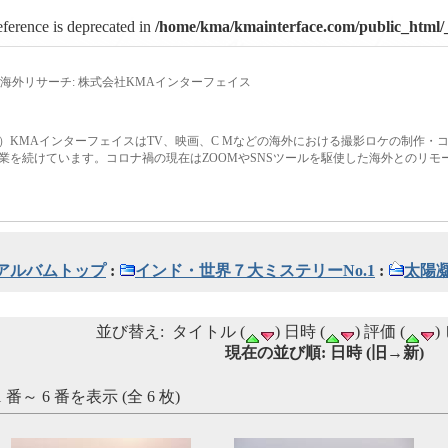
eference is deprecated in
/home/kma/kmainterface.com/public_html/_
海外リサーチ: 株式会社KMAインターフェイス
）KMAインターフェイスはTV、映画、C Mなどの海外における撮影ロケの制作・
業を続けています。コロナ禍の現在はZOOMやSNSツールを駆使した海外とのリ
アルバムトップ
:
インド・世界７大ミステリーNo.1
:
太陽
並び替え: タイトル (
) 日時 (
) 評価 (
)
現在の並び順: 日時 (旧→新)
1 番～ 6 番を表示 (全 6 枚)