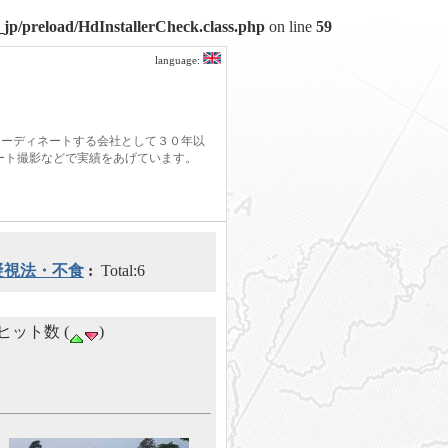
jp/preload/HdInstallerCheck.class.php
on line
59
language:
コーディネートする会社として３０年以
モート撮影などで実績をあげています。
凝視法・不食
:
Total:6
 ヒット数 (
)