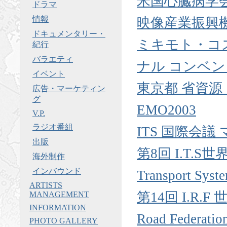
米国心臓病学会
ドラマ
情報
映像産業振興機
ドキュメンタリー・
ミキモト・コ
紀行
バラエティ
ナル コンベンシ
イベント
東京都 省資源
広告・マーケティン
グ
EMO2003
V.P.
ラジオ番組
ITS 国際会
出版
第8回 I.T.S世
海外制作
インバウンド
Transport Syst
ARTISTS
第14回 I.R.F
MANAGEMENT
INFORMATION
Road Federatio
PHOTO GALLERY