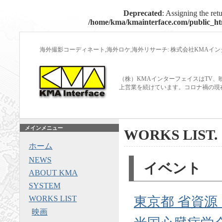
Deprecated
: Assigning the ret
/home/kma/kmainterface.com/public_htm
海外撮影コーディネート,海外ロケ,海外リサーチ: 株式会社KMAイ
（株）KMAインターフェイスはTV、
上営業を続けています。コロナ禍の現
メインメニュー
WORKS LIST.
ホーム
NEWS
イベント
ABOUT KMA
SYSTEM
WORKS LIST
東京都 省資源
映画