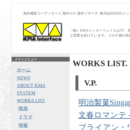
海外撮影コーディネート,海外ロケ,海外リサーチ: 株式会社KMAイ
（株）KMAインターフェイスはTV、
上営業を続けています。コロナ禍の現
メインメニュー
WORKS LIST.
ホーム
NEWS
V.P.
ABOUT KMA
SYSTEM
WORKS LIST
明治製菓Singap
映画
文春ロマンテ
ドラマ
情報
ブライアン・