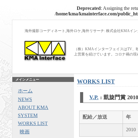
Deprecated
: Assigning the ret
/home/kma/kmainterface.com/public_htm
海外撮影コーディネート,海外ロケ,海外リサーチ: 株式会社KMAイ
（株）KMAインターフェイスはTV、
上営業を続けています。コロナ禍の現
メインメニュー
WORKS LIST
ホーム
V.P.
: 凱旋門賞 201
NEWS
ABOUT KMA
SYSTEM
配給／放送
年
WORKS LIST
2010
映画