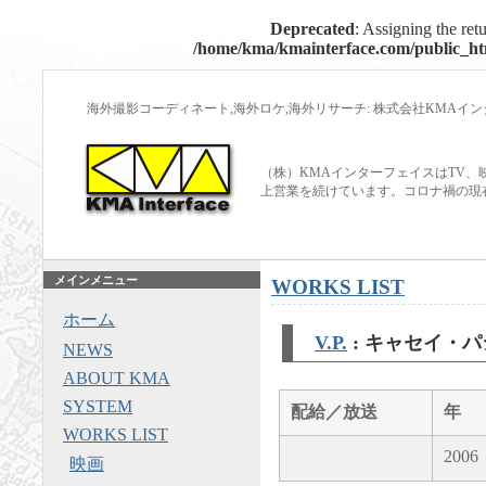
Deprecated
: Assigning the ret
/home/kma/kmainterface.com/public_htm
海外撮影コーディネート,海外ロケ,海外リサーチ: 株式会社KMAイ
（株）KMAインターフェイスはTV、
上営業を続けています。コロナ禍の現
メインメニュー
WORKS LIST
ホーム
V.P.
: キャセイ・
NEWS
ABOUT KMA
SYSTEM
配給／放送
年
WORKS LIST
2006
映画