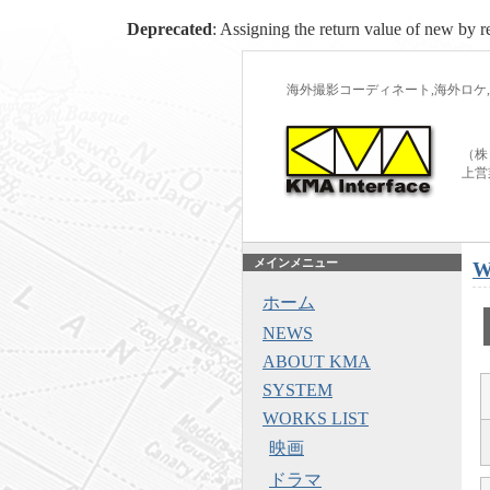
Deprecated
: Assigning the return value of new by r
海外撮影コーディネート,海外ロケ,
（株
上営
メインメニュー
W
ホーム
NEWS
ABOUT KMA
SYSTEM
WORKS LIST
映画
ドラマ