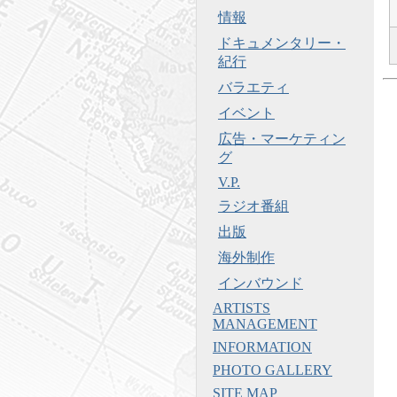
情報
ドキュメンタリー・
紀行
バラエティ
イベント
広告・マーケティン
グ
V.P.
ラジオ番組
出版
海外制作
インバウンド
ARTISTS
MANAGEMENT
INFORMATION
PHOTO GALLERY
SITE MAP