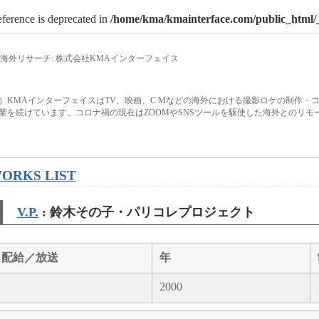
eference is deprecated in
/home/kma/kmainterface.com/public_html/_
海外リサーチ: 株式会社KMAインターフェイス
）KMAインターフェイスはTV、映画、C Mなどの海外における撮影ロケの制作・
業を続けています。コロナ禍の現在はZOOMやSNSツールを駆使した海外とのリ
ORKS LIST
V.P.
: 鈴木その子・パリコレプロジェクト
配給／放送
年
2000