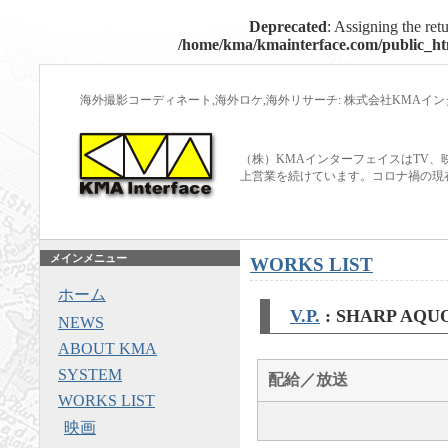
Deprecated
: Assigning the ret
/home/kma/kmainterface.com/public_htm
海外撮影コーディネート,海外ロケ,海外リサーチ: 株式会社KMAイ
（株）KMAインターフェイスはTV、
上営業を続けています。コロナ禍の現
メインメニュー
WORKS LIST
ホーム
V.P.
: SHARP A
NEWS
ABOUT KMA
SYSTEM
配給／放送
WORKS LIST
映画